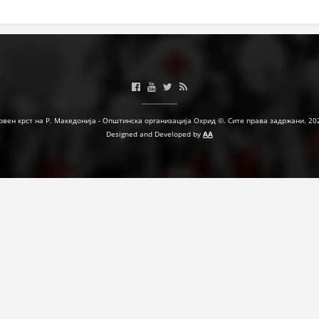
ЗНАЧЕЊЕ НА СЛУЖБАТА ЗА БАРАЊЕ
ФОРМУЛАРИ ЗА БАРАЊА
ЗДРАВСТВЕНО ПРЕВЕНТИВНА ДЕЈНОСТ
ПРВА ПОМОШ
рвен крст на Р. Македонија - Општинска организација Охрид ©. Сите права задржани. 20
КРВОДАРИТЕЛСТВО
Designed and Developed by
AA
ИНФОРМАЦИИ ЗА БОЛЕСТИ
МЕНАЏМЕНТ НА ВОЛОНТЕРИ
ЗА НАС
ДЕЈСТВУВАЊЕ