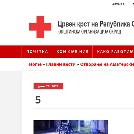
АРХИВА
ПОЧЕТНА
КОИ СМЕ НИЕ
КАКО РАБОТИМ
Home
»
Главни вести
»
Oтворање на Аматерски
јуни 23, 2022
5