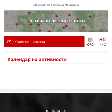
Црвен крст на Република Македонија
ЗНАЧЕЊЕ НА СЛУЖБАТА ЗА БАРАЊЕ
ФОРМУЛАРИ ЗА БАРАЊА
ЛОКАЦИИ НА ЦРВЕН КРСТ НА РМ
ЗДРАВСТВЕНО ПРЕВЕНТИВНА ДЕЈНОСТ
ПРВА ПОМОШ
Корисни линкови
КРВОДАРИТЕЛСТВО
ИНФОРМАЦИИ ЗА БОЛЕСТИ
Календар на активности
МЕНАЏМЕНТ НА ВОЛОНТЕРИ
ЗА НАС
ДЕЈСТВУВАЊЕ