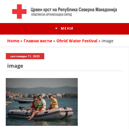
МЕНИ
Home
»
Главни вести
»
Ohrid Water Festival
»
image
септември 11, 2025
image
ИСТОРИЈАТ НА ЦКРМ
ИСТОРИЈАТ НА ДВИЖЕЊЕТО