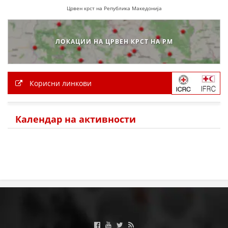
Црвен крст на Република Македонија
ЗНАЧЕЊЕ НА СЛУЖБАТА ЗА БАРАЊЕ
ФОРМУЛАРИ ЗА БАРАЊА
ЛОКАЦИИ НА ЦРВЕН КРСТ НА РМ
ЗДРАВСТВЕНО ПРЕВЕНТИВНА ДЕЈНОСТ
ПРВА ПОМОШ
Корисни линкови
КРВОДАРИТЕЛСТВО
ИНФОРМАЦИИ ЗА БОЛЕСТИ
Календар на активности
МЕНАЏМЕНТ НА ВОЛОНТЕРИ
ЗА НАС
ДЕЈСТВУВАЊЕ