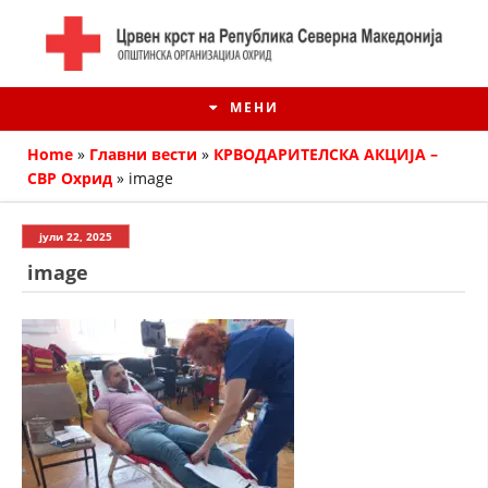
МЕНИ
Home
»
Главни вести
»
КРВОДАРИТЕЛСКА АКЦИЈА –
СВР Охрид
»
image
јули 22, 2025
image
ИСТОРИЈАТ НА ЦКРМ
ИСТОРИЈАТ НА ДВИЖЕЊЕТО