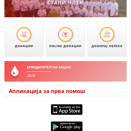
СТАНИ ЧЛЕН
ДИСЕМИНАЦИЈА
MЕЃУНАРОДНО ХУМАНИТАРНО ПРАВО
ПРОМОЦИЈА НА ХУМАНИ ВРЕДНОСТИ
УПОТРЕБА И ЗАШТИТА НА АМБЛЕМОТ
ДОНАЦИИ
ONLINE ДОНАЦИИ
ДОНИРАЈ ОБЛЕКА
СОЦИЈАЛНО ХУМАНИТАРНА ДЕЈНОСТ
КАКО ДА ДОНИРАТЕ
КРВОДАРИТЕЛСКИ АКЦИИ
ПОДГОТВЕНОСТ И ДЕЈСТВО ПРИ КАТАСТРОФИ
2026
ТИМОВИ НА ООЦК ОХРИД
Апликација за прва помош
ПРОЕКТИ – ПОДГОТВЕНОСТ И ДЕЈСТВУВАЊЕ ПРИ КАТАСТРОФИ
ОДНОСИ СО ЈАВНОСТ
ИСТРАЖУВАЊЕ НА ЈАВНО МИСЛЕЊЕ
МЕЃУНАРОДНА СОРАБОТКА