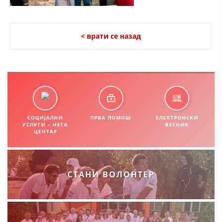
СТРУКТУРА НА ОРГАНИЗАЦИЈАТА
КОНТАКТ ИНФОРМАЦИИ
< врати се назад
ЧЛЕНСТВО ВО ПРОФЕСИОНАЛНИ ТЕЛА
ЗАКОН ЗА ЦКРМ
СТАТУТ НА ЦКРМ
СОЦИЈАЛНИ
ПРВА ПОМОШ
ЕЛЕКТРОНСКИ
УСЛУГИ – НЕГА
ВЕСНИК
ЦЕНТАР
ОРГАНИЗАЦИЈА И РАЗВОЈ
СТАНИ ВОЛОНТЕР
РАКОВОДЕН ОДБОР
СОБРАНИЕ
СТРУКТУРА И ОРГАНИЗАЦИОНА ПОСТАВЕНОСТ