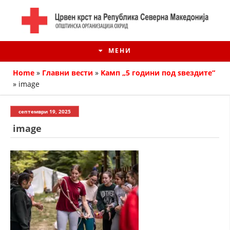
МЕНИ
Home
»
Главни вести
»
Kамп „5 години под ѕвездите“
»
image
септември 19, 2025
image
ИСТОРИЈАТ НА ЦКРМ
ИСТОРИЈАТ НА ДВИЖЕЊЕТО