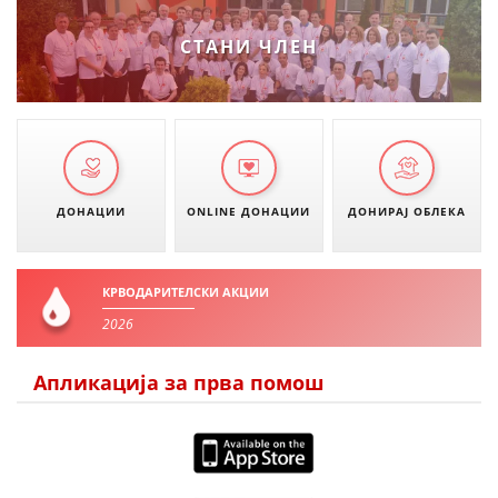
ДИСЕМИНАЦИЈА
СТАНИ ЧЛЕН
MЕЃУНАРОДНО ХУМАНИТАРНО ПРАВО
ПРОМОЦИЈА НА ХУМАНИ ВРЕДНОСТИ
УПОТРЕБА И ЗАШТИТА НА АМБЛЕМОТ
СОЦИЈАЛНО ХУМАНИТАРНА ДЕЈНОСТ
ДОНАЦИИ
ONLINE ДОНАЦИИ
ДОНИРАЈ ОБЛЕКА
КАКО ДА ДОНИРАТЕ
ПОДГОТВЕНОСТ И ДЕЈСТВО ПРИ КАТАСТРОФИ
КРВОДАРИТЕЛСКИ АКЦИИ
2026
ТИМОВИ НА ООЦК ОХРИД
ПРОЕКТИ – ПОДГОТВЕНОСТ И ДЕЈСТВУВАЊЕ ПРИ КАТАСТРОФИ
Апликација за прва помош
ОДНОСИ СО ЈАВНОСТ
ИСТРАЖУВАЊЕ НА ЈАВНО МИСЛЕЊЕ
МЕЃУНАРОДНА СОРАБОТКА