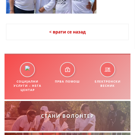
СТРУКТУРА НА ОРГАНИЗАЦИЈАТА
КОНТАКТ ИНФОРМАЦИИ
ЧЛЕНСТВО ВО ПРОФЕСИОНАЛНИ ТЕЛА
< врати се назад
ЗАКОН ЗА ЦКРМ
СТАТУТ НА ЦКРМ
СОЦИЈАЛНИ
ПРВА ПОМОШ
ЕЛЕКТРОНСКИ
УСЛУГИ – НЕГА
ВЕСНИК
ЦЕНТАР
ОРГАНИЗАЦИЈА И РАЗВОЈ
РАКОВОДЕН ОДБОР
СТАНИ ВОЛОНТЕР
СОБРАНИЕ
СТРУКТУРА И ОРГАНИЗАЦИОНА ПОСТАВЕНОСТ