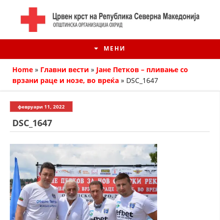
МЕНИ
Home
»
Главни вести
»
Јане Петков – пливање со
врзани раце и нозе, во вреќа
»
DSC_1647
февруари 11, 2022
DSC_1647
ИСТОРИЈАТ НА ЦКРМ
ИСТОРИЈАТ НА ДВИЖЕЊЕТО