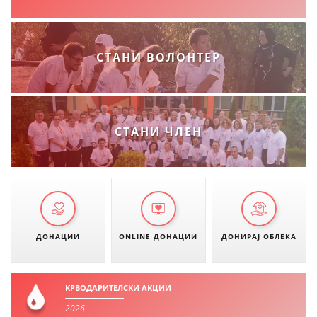
ДИСЕМИНАЦИЈА
MЕЃУНАРОДНО ХУМАНИТАРНО ПРАВО
СТАНИ ВОЛОНТЕР
ПРОМОЦИЈА НА ХУМАНИ ВРЕДНОСТИ
УПОТРЕБА И ЗАШТИТА НА АМБЛЕМОТ
СОЦИЈАЛНО ХУМАНИТАРНА ДЕЈНОСТ
СТАНИ ЧЛЕН
КАКО ДА ДОНИРАТЕ
ПОДГОТВЕНОСТ И ДЕЈСТВО ПРИ КАТАСТРОФИ
ТИМОВИ НА ООЦК ОХРИД
ПРОЕКТИ – ПОДГОТВЕНОСТ И ДЕЈСТВУВАЊЕ ПРИ КАТАСТРОФИ
ДОНАЦИИ
ONLINE ДОНАЦИИ
ДОНИРАЈ ОБЛЕКА
ОДНОСИ СО ЈАВНОСТ
ИСТРАЖУВАЊЕ НА ЈАВНО МИСЛЕЊЕ
КРВОДАРИТЕЛСКИ АКЦИИ
2026
МЕЃУНАРОДНА СОРАБОТКА