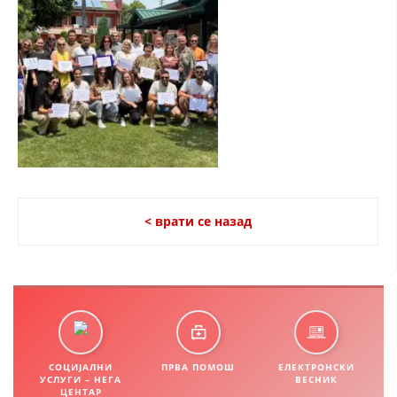
СТРУКТУРА НА ОРГАНИЗАЦИЈАТА
КОНТАКТ ИНФОРМАЦИИ
ЧЛЕНСТВО ВО ПРОФЕСИОНАЛНИ ТЕЛА
ЗАКОН ЗА ЦКРМ
СТАТУТ НА ЦКРМ
< врати се назад
ОРГАНИЗАЦИЈА И РАЗВОЈ
РАКОВОДЕН ОДБОР
СОБРАНИЕ
СОЦИЈАЛНИ
ПРВА ПОМОШ
ЕЛЕКТРОНСКИ
УСЛУГИ – НЕГА
ВЕСНИК
СТРУКТУРА И ОРГАНИЗАЦИОНА ПОСТАВЕНОСТ
ЦЕНТАР