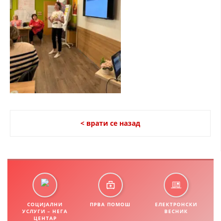
СТРУКТУРА НА ОРГАНИЗАЦИЈАТА
КОНТАКТ ИНФОРМАЦИИ
ЧЛЕНСТВО ВО ПРОФЕСИОНАЛНИ ТЕЛА
ЗАКОН ЗА ЦКРМ
СТАТУТ НА ЦКРМ
< врати се назад
ОРГАНИЗАЦИЈА И РАЗВОЈ
РАКОВОДЕН ОДБОР
СОБРАНИЕ
СОЦИЈАЛНИ
ПРВА ПОМОШ
ЕЛЕКТРОНСКИ
УСЛУГИ – НЕГА
ВЕСНИК
СТРУКТУРА И ОРГАНИЗАЦИОНА ПОСТАВЕНОСТ
ЦЕНТАР