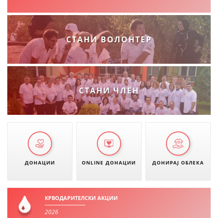
ДИСЕМИНАЦИЈА
MЕЃУНАРОДНО ХУМАНИТАРНО ПРАВО
СТАНИ ВОЛОНТЕР
ПРОМОЦИЈА НА ХУМАНИ ВРЕДНОСТИ
УПОТРЕБА И ЗАШТИТА НА АМБЛЕМОТ
СОЦИЈАЛНО ХУМАНИТАРНА ДЕЈНОСТ
СТАНИ ЧЛЕН
КАКО ДА ДОНИРАТЕ
ПОДГОТВЕНОСТ И ДЕЈСТВО ПРИ КАТАСТРОФИ
ТИМОВИ НА ООЦК ОХРИД
ПРОЕКТИ – ПОДГОТВЕНОСТ И ДЕЈСТВУВАЊЕ ПРИ КАТАСТРОФИ
ДОНАЦИИ
ONLINE ДОНАЦИИ
ДОНИРАЈ ОБЛЕКА
ОДНОСИ СО ЈАВНОСТ
ИСТРАЖУВАЊЕ НА ЈАВНО МИСЛЕЊЕ
КРВОДАРИТЕЛСКИ АКЦИИ
2026
МЕЃУНАРОДНА СОРАБОТКА