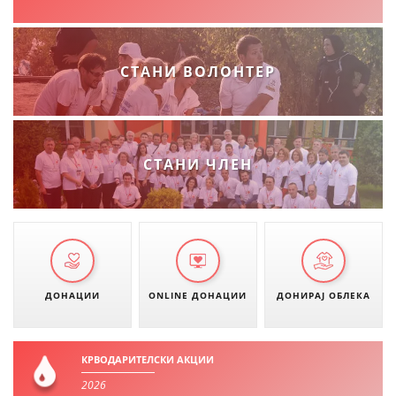
ДИСЕМИНАЦИЈА
MЕЃУНАРОДНО ХУМАНИТАРНО ПРАВО
СТАНИ ВОЛОНТЕР
ПРОМОЦИЈА НА ХУМАНИ ВРЕДНОСТИ
УПОТРЕБА И ЗАШТИТА НА АМБЛЕМОТ
СОЦИЈАЛНО ХУМАНИТАРНА ДЕЈНОСТ
СТАНИ ЧЛЕН
КАКО ДА ДОНИРАТЕ
ПОДГОТВЕНОСТ И ДЕЈСТВО ПРИ КАТАСТРОФИ
ТИМОВИ НА ООЦК ОХРИД
ПРОЕКТИ – ПОДГОТВЕНОСТ И ДЕЈСТВУВАЊЕ ПРИ КАТАСТРОФИ
ДОНАЦИИ
ONLINE ДОНАЦИИ
ДОНИРАЈ ОБЛЕКА
ОДНОСИ СО ЈАВНОСТ
ИСТРАЖУВАЊЕ НА ЈАВНО МИСЛЕЊЕ
КРВОДАРИТЕЛСКИ АКЦИИ
2026
МЕЃУНАРОДНА СОРАБОТКА