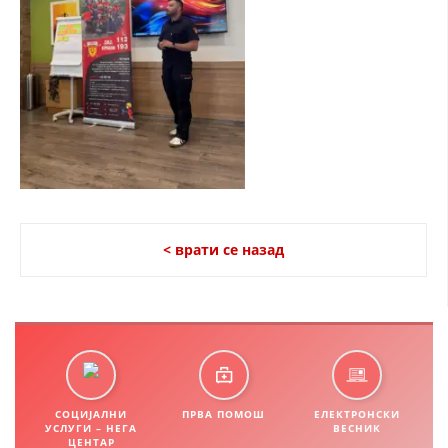
СТРУКТУРА НА ОРГАНИЗАЦИЈАТА
КОНТАКТ ИНФОРМАЦИИ
ЧЛЕНСТВО ВО ПРОФЕСИОНАЛНИ ТЕЛА
ЗАКОН ЗА ЦКРМ
СТАТУТ НА ЦКРМ
< врати се назад
ОРГАНИЗАЦИЈА И РАЗВОЈ
РАКОВОДЕН ОДБОР
СОБРАНИЕ
СОЦИЈАЛНИ
ПРВА ПОМОШ
ЕЛЕКТРОНСКИ
УСЛУГИ – НЕГА
ВЕСНИК
СТРУКТУРА И ОРГАНИЗАЦИОНА ПОСТАВЕНОСТ
ЦЕНТАР