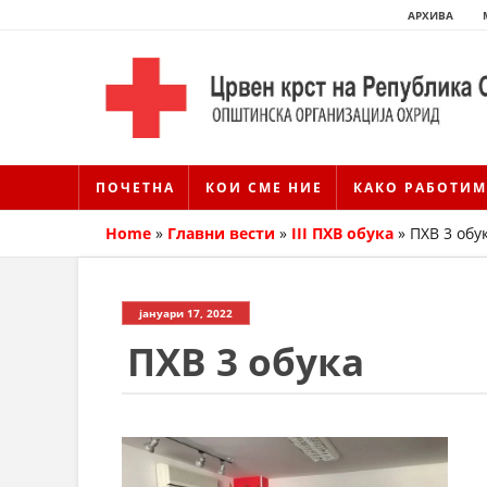
АРХИВА
ПОЧЕТНА
КОИ СМЕ НИЕ
КАКО РАБОТИМ
Home
»
Главни вести
»
III ПХВ обука
»
ПХВ 3 обу
јануари 17, 2022
ПХВ 3 обука