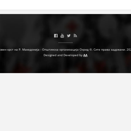
ЗНАЧЕЊЕ НА СЛУЖБАТА ЗА БАРАЊЕ
ФОРМУЛАРИ ЗА БАРАЊА
ЗДРАВСТВЕНО ПРЕВЕНТИВНА ДЕЈНОСТ
ПРВА ПОМОШ
рвен крст на Р. Македонија - Општинска организација Охрид ©. Сите права задржани. 20
КРВОДАРИТЕЛСТВО
Designed and Developed by
AA
ИНФОРМАЦИИ ЗА БОЛЕСТИ
МЕНАЏМЕНТ НА ВОЛОНТЕРИ
ЗА НАС
ДЕЈСТВУВАЊЕ