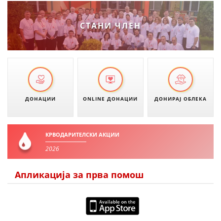
ДИСЕМИНАЦИЈА
СТАНИ ЧЛЕН
MЕЃУНАРОДНО ХУМАНИТАРНО ПРАВО
ПРОМОЦИЈА НА ХУМАНИ ВРЕДНОСТИ
УПОТРЕБА И ЗАШТИТА НА АМБЛЕМОТ
СОЦИЈАЛНО ХУМАНИТАРНА ДЕЈНОСТ
ДОНАЦИИ
ONLINE ДОНАЦИИ
ДОНИРАЈ ОБЛЕКА
КАКО ДА ДОНИРАТЕ
ПОДГОТВЕНОСТ И ДЕЈСТВО ПРИ КАТАСТРОФИ
КРВОДАРИТЕЛСКИ АКЦИИ
ТИМОВИ НА ООЦК ОХРИД
2026
ПРОЕКТИ – ПОДГОТВЕНОСТ И ДЕЈСТВУВАЊЕ ПРИ КАТАСТРОФИ
Апликација за прва помош
ОДНОСИ СО ЈАВНОСТ
ИСТРАЖУВАЊЕ НА ЈАВНО МИСЛЕЊЕ
МЕЃУНАРОДНА СОРАБОТКА