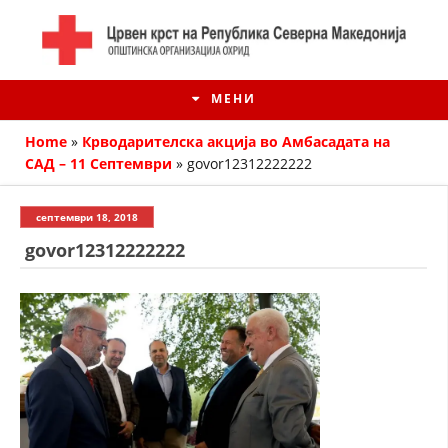
МЕНИ
Home
»
Крводарителска акција во Амбасадата на
САД – 11 Септември
»
govor12312222222
септември 18, 2018
govor12312222222
ИСТОРИЈАТ НА ЦКРМ
ИСТОРИЈАТ НА ДВИЖЕЊЕТО