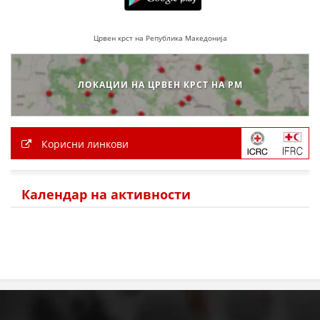
ЗНАЧЕЊЕ НА СЛУЖБАТА ЗА БАРАЊЕ
Црвен крст на Република Македонија
ФОРМУЛАРИ ЗА БАРАЊА
ЗДРАВСТВЕНО ПРЕВЕНТИВНА ДЕЈНОСТ
ЛОКАЦИИ НА ЦРВЕН КРСТ НА РМ
ПРВА ПОМОШ
КРВОДАРИТЕЛСТВО
Корисни линкови
ИНФОРМАЦИИ ЗА БОЛЕСТИ
МЕНАЏМЕНТ НА ВОЛОНТЕРИ
Календар на активности
ЗА НАС
ДЕЈСТВУВАЊЕ