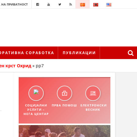
 НА ПРИВАТНОСТ
ОРАТИВНА СОРАБОТКА
ПУБЛИКАЦИИ
ен крст Охрид
»
pp7
СОЦИЈАЛНИ
ПРВА ПОМОШ
ЕЛЕКТРОНСКИ
УСЛУГИ –
ВЕСНИК
НЕГА ЦЕНТАР