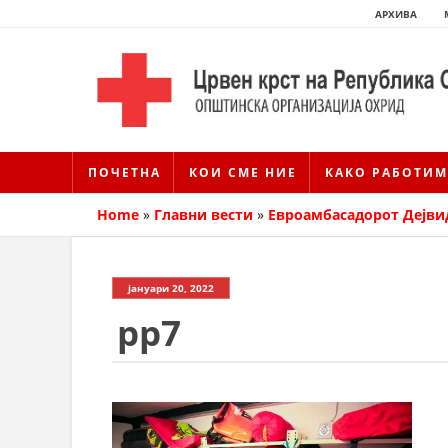
АРХИВА
ПОЧЕТНА
КОИ СМЕ НИЕ
КАКО РАБОТИМ
Home
»
Главни вести
»
Евроамбасадорот Дејвид
јануари 20, 2022
pp7