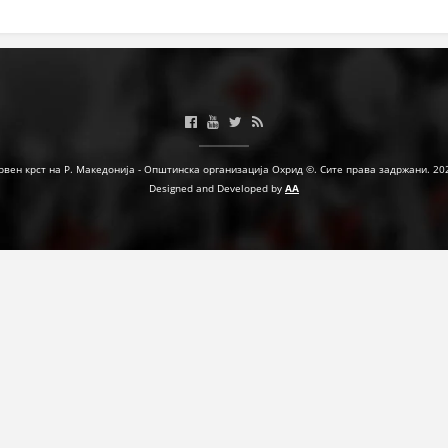
ЗНАЧЕЊЕ НА СЛУЖБАТА ЗА БАРАЊЕ
ФОРМУЛАРИ ЗА БАРАЊА
ЗДРАВСТВЕНО ПРЕВЕНТИВНА ДЕЈНОСТ
ПРВА ПОМОШ
рвен крст на Р. Македонија - Општинска организација Охрид ©. Сите права задржани. 20
КРВОДАРИТЕЛСТВО
Designed and Developed by
AA
ИНФОРМАЦИИ ЗА БОЛЕСТИ
МЕНАЏМЕНТ НА ВОЛОНТЕРИ
ЗА НАС
ДЕЈСТВУВАЊЕ