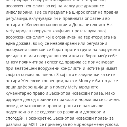
вооружен конфликт во кој најмалку две држави се
BLOOD DONATION
инволвирани. Тие се предмет на широк опсег на правна
регулација, вклучувајќи ги и правилата опфатени во
VOLUNTEER MANAGEMENT
четирите Женевски конвенции и Дополнителниот Не-
меѓународен вооружен конфликт претставува оној
вооружен конфликт кој е ограничен на територијата на
една држава, во кој се инволвирани или регуларни
ABOUT US
вооружени сили кои се борат против групи на вооружени
дисиденти, или вооружени групи кои се борат меѓу себе.
ACTION
Многу полимитиран опсег од правила се применуваат
при внатрешни вооружени конфликти и истите ја имаат
својата основа во членот 3 кој што е заеднички за сите
четири Женевски конвенции, како и Многу е битно да се
врши диференцијација помеѓу Меѓународното
MANUALS
хуманитарно право и Законот за човекови права. Иако
одреден дел од правните правила и норми им се слични,
STRATEGIES
овие две законски и правни гранки се развивале
подеинечно и се содржат во различни договори и
EDUCATIONAL AND INFORMATIVE MATERIAL
спогодби. Поконкретно, Законот за човекови права- за
BROCHURES
разлика од МХП- се применува во мирновремени услови,