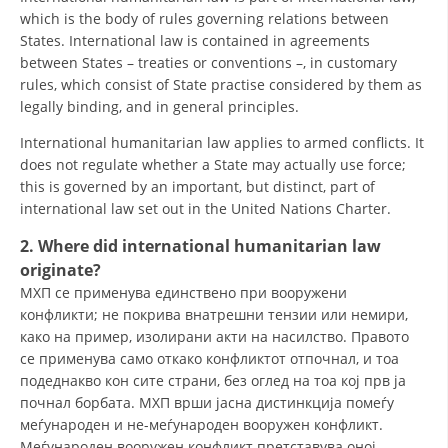
which is the body of rules governing relations between
DISSEMINATION
States. International law is contained in agreements
between States – treaties or conventions –, in customary
INTERNATIONAL HUMANITARIAN LAW
rules, which consist of State practise considered by them as
PROMOTION OF HUMAN VALUES
legally binding, and in general principles.
USE AND PROTECTION OF THE EMBLEM
International humanitarian law applies to armed conflicts. It
does not regulate whether a State may actually use force;
THE SOCIAL WELFARE ACTIVITY
this is governed by an important, but distinct, part of
international law set out in the United Nations Charter.
DISASTER PREPAREDNESS AND RESPONSE
2. Where did international humanitarian law
PUBLIC RELATIONS
originate?
МХП се применува единствено при вооружени
RESEARCH OF PUBLIC OPINION
конфликти; не покрива внатрешни тензии или немири,
INTERNATIONAL COOPERATION
како на пример, изолирани акти на насилство. Правото
се применува само откако конфликтот отпочнал, и тоа
TRACING SERVICE
подеднакво кон сите страни, без оглед на тоа кој прв ја
почнал борбата. МХП врши јасна дистинкција помеѓу
HEALTH PREVENTION
меѓународен и не-меѓународен вооружен конфликт.
Меѓународен вооружен конфликт претставува оној
FIRST AID