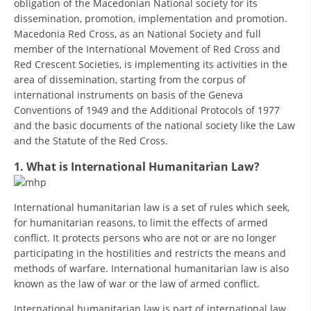
obligation of the Macedonian National society for its
ORGANISATION STRUCTURE
dissemination, promotion, implementation and promotion.
CONTACT INFO
Macedonia Red Cross, as an National Society and full
member of the International Movement of Red Cross and
MEMBERSHIP IN PROFESSIONAL STRUCTURES
Red Crescent Societies, is implementing its activities in the
area of dissemination, starting from the corpus of
international instruments on basis of the Geneva
Conventions of 1949 and the Additional Protocols of 1977
LAW OF MACEDONIAN RED CROSS
and the basic documents of the national society like the Law
and the Statute of the Red Cross.
STATUTE OF THE MRC
1. What is International Humanitarian Law?
International humanitarian law is a set of rules which seek,
for humanitarian reasons, to limit the effects of armed
ORGANIZATIONAL DEVELOPMENT
conflict. It protects persons who are not or are no longer
participating in the hostilities and restricts the means and
EXECUTIVE BOARD
methods of warfare. International humanitarian law is also
ASSEMBLY
known as the law of war or the law of armed conflict.
STRUCTURAL SET UP
International humanitarian law is part of international law,