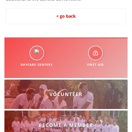
< go back
DAYCARE CENTERS
FIRST AID
VOLUNTEER
BECOME A MEMBER