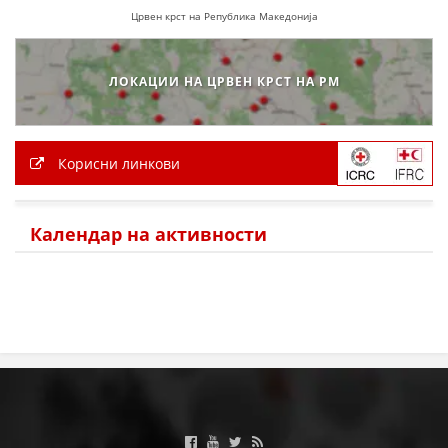
Црвен крст на Република Македонија
ЗНАЧЕЊЕ НА СЛУЖБАТА ЗА БАРАЊЕ
ФОРМУЛАРИ ЗА БАРАЊА
ЛОКАЦИИ НА ЦРВЕН КРСТ НА РМ
ЗДРАВСТВЕНО ПРЕВЕНТИВНА ДЕЈНОСТ
ПРВА ПОМОШ
Корисни линкови
КРВОДАРИТЕЛСТВО
ИНФОРМАЦИИ ЗА БОЛЕСТИ
Календар на активности
МЕНАЏМЕНТ НА ВОЛОНТЕРИ
ЗА НАС
ДЕЈСТВУВАЊЕ