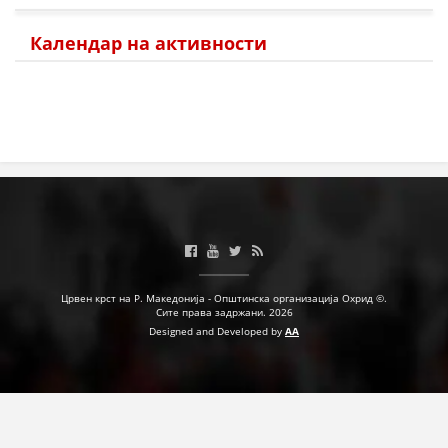
ЗНАЧЕЊЕ НА СЛУЖБАТА ЗА БАРАЊЕ
Календар на активности
ФОРМУЛАРИ ЗА БАРАЊА
ЗДРАВСТВЕНО ПРЕВЕНТИВНА ДЕЈНОСТ
ПРВА ПОМОШ
КРВОДАРИТЕЛСТВО
ИНФОРМАЦИИ ЗА БОЛЕСТИ
МЕНАЏМЕНТ НА ВОЛОНТЕРИ
Црвен крст на Р. Македонија - Општинска организација Охрид ©.
Сите права задржани. 2026
Designed and Developed by
AA
ЗА НАС
ДЕЈСТВУВАЊЕ