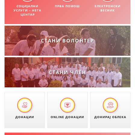
СТРУКТУРА НА ОРГАНИЗАЦИЈАТА
СОЦИЈАЛНИ
ПРВА ПОМОШ
ЕЛЕКТРОНСКИ
УСЛУГИ – НЕГА
ВЕСНИК
КОНТАКТ ИНФОРМАЦИИ
ЦЕНТАР
ЧЛЕНСТВО ВО ПРОФЕСИОНАЛНИ ТЕЛА
СТАНИ ВОЛОНТЕР
ЗАКОН ЗА ЦКРМ
СТАТУТ НА ЦКРМ
СТАНИ ЧЛЕН
ОРГАНИЗАЦИЈА И РАЗВОЈ
РАКОВОДЕН ОДБОР
ДОНАЦИИ
ONLINE ДОНАЦИИ
ДОНИРАЈ ОБЛЕКА
СОБРАНИЕ
СТРУКТУРА И ОРГАНИЗАЦИОНА ПОСТАВЕНОСТ