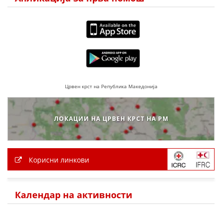
ЗНАЧЕЊЕ НА СЛУЖБАТА ЗА БАРАЊЕ
ФОРМУЛАРИ ЗА БАРАЊА
ЗДРАВСТВЕНО ПРЕВЕНТИВНА ДЕЈНОСТ
ПРВА ПОМОШ
Црвен крст на Република Македонија
КРВОДАРИТЕЛСТВО
ИНФОРМАЦИИ ЗА БОЛЕСТИ
ЛОКАЦИИ НА ЦРВЕН КРСТ НА РМ
МЕНАЏМЕНТ НА ВОЛОНТЕРИ
Корисни линкови
ЗА НАС
ДЕЈСТВУВАЊЕ
Календар на активности