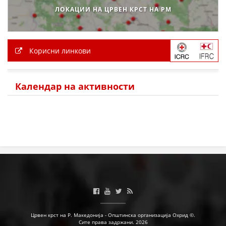
ЛОКАЦИИ НА ЦРВЕН КРСТ НА РМ
ЗНАЧЕЊЕ НА СЛУЖБАТА ЗА БАРАЊЕ
ФОРМУЛАРИ ЗА БАРАЊА
Корисни линкови
ЗДРАВСТВЕНО ПРЕВЕНТИВНА ДЕЈНОСТ
ПРВА ПОМОШ
Календар на активности
КРВОДАРИТЕЛСТВО
ИНФОРМАЦИИ ЗА БОЛЕСТИ
МЕНАЏМЕНТ НА ВОЛОНТЕРИ
ЗА НАС
ДЕЈСТВУВАЊЕ
Црвен крст на Р. Македонија - Општинска организација Охрид ©.
Сите права задржани. 2026