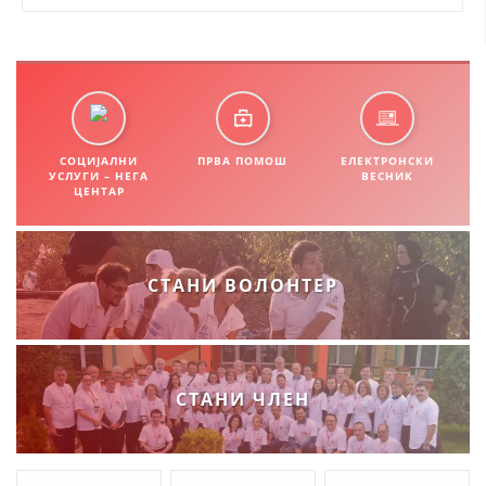
СТРУКТУРА НА ОРГАНИЗАЦИЈАТА
КОНТАКТ ИНФОРМАЦИИ
ЧЛЕНСТВО ВО ПРОФЕСИОНАЛНИ ТЕЛА
СОЦИЈАЛНИ
ПРВА ПОМОШ
ЕЛЕКТРОНСКИ
УСЛУГИ – НЕГА
ВЕСНИК
ЗАКОН ЗА ЦКРМ
ЦЕНТАР
СТАТУТ НА ЦКРМ
СТАНИ ВОЛОНТЕР
ОРГАНИЗАЦИЈА И РАЗВОЈ
СТАНИ ЧЛЕН
РАКОВОДЕН ОДБОР
СОБРАНИЕ
СТРУКТУРА И ОРГАНИЗАЦИОНА ПОСТАВЕНОСТ