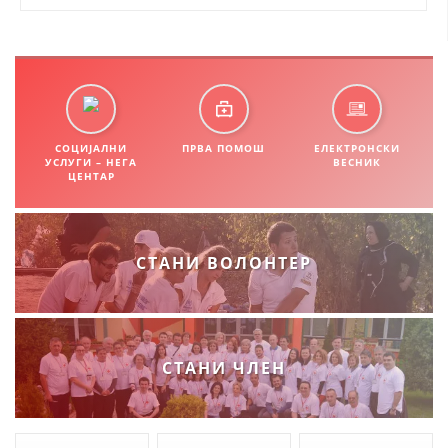
СТРУКТУРА НА ОРГАНИЗАЦИЈАТА
КОНТАКТ ИНФОРМАЦИИ
ЧЛЕНСТВО ВО ПРОФЕСИОНАЛНИ ТЕЛА
СОЦИЈАЛНИ
ПРВА ПОМОШ
ЕЛЕКТРОНСКИ
УСЛУГИ – НЕГА
ВЕСНИК
ЗАКОН ЗА ЦКРМ
ЦЕНТАР
СТАТУТ НА ЦКРМ
СТАНИ ВОЛОНТЕР
ОРГАНИЗАЦИЈА И РАЗВОЈ
СТАНИ ЧЛЕН
РАКОВОДЕН ОДБОР
СОБРАНИЕ
СТРУКТУРА И ОРГАНИЗАЦИОНА ПОСТАВЕНОСТ