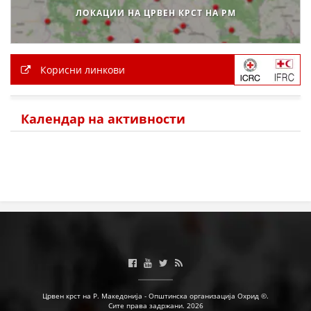
ЛОКАЦИИ НА ЦРВЕН КРСТ НА РМ
ЗНАЧЕЊЕ НА СЛУЖБАТА ЗА БАРАЊЕ
ФОРМУЛАРИ ЗА БАРАЊА
Корисни линкови
ЗДРАВСТВЕНО ПРЕВЕНТИВНА ДЕЈНОСТ
ПРВА ПОМОШ
Календар на активности
КРВОДАРИТЕЛСТВО
ИНФОРМАЦИИ ЗА БОЛЕСТИ
МЕНАЏМЕНТ НА ВОЛОНТЕРИ
ЗА НАС
ДЕЈСТВУВАЊЕ
Црвен крст на Р. Македонија - Општинска организација Охрид ©.
Сите права задржани. 2026