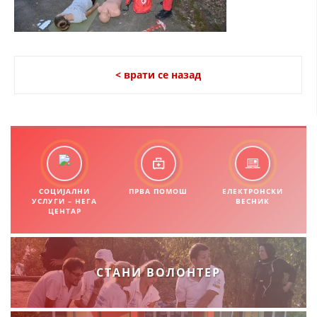
СТРУКТУРА НА ОРГАНИЗАЦИЈАТА
КОНТАКТ ИНФОРМАЦИИ
ЧЛЕНСТВО ВО ПРОФЕСИОНАЛНИ ТЕЛА
< врати се назад
ЗАКОН ЗА ЦКРМ
СТАТУТ НА ЦКРМ
СОЦИЈАЛНИ
ПРВА ПОМОШ
ЕЛЕКТРОНСКИ
УСЛУГИ – НЕГА
ВЕСНИК
ЦЕНТАР
ОРГАНИЗАЦИЈА И РАЗВОЈ
РАКОВОДЕН ОДБОР
СТАНИ ВОЛОНТЕР
СОБРАНИЕ
СТРУКТУРА И ОРГАНИЗАЦИОНА ПОСТАВЕНОСТ