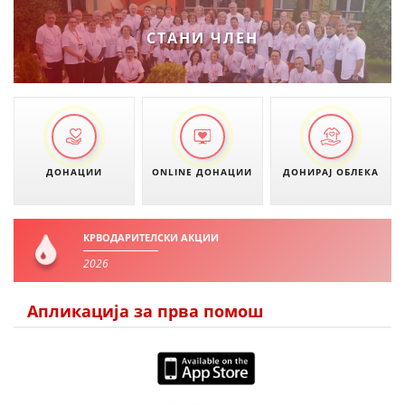
ДИСЕМИНАЦИЈА
СТАНИ ЧЛЕН
MЕЃУНАРОДНО ХУМАНИТАРНО ПРАВО
ПРОМОЦИЈА НА ХУМАНИ ВРЕДНОСТИ
УПОТРЕБА И ЗАШТИТА НА АМБЛЕМОТ
СОЦИЈАЛНО ХУМАНИТАРНА ДЕЈНОСТ
ДОНАЦИИ
ONLINE ДОНАЦИИ
ДОНИРАЈ ОБЛЕКА
КАКО ДА ДОНИРАТЕ
ПОДГОТВЕНОСТ И ДЕЈСТВО ПРИ КАТАСТРОФИ
КРВОДАРИТЕЛСКИ АКЦИИ
2026
ТИМОВИ НА ООЦК ОХРИД
ПРОЕКТИ – ПОДГОТВЕНОСТ И ДЕЈСТВУВАЊЕ ПРИ КАТАСТРОФИ
Апликација за прва помош
ОДНОСИ СО ЈАВНОСТ
ИСТРАЖУВАЊЕ НА ЈАВНО МИСЛЕЊЕ
МЕЃУНАРОДНА СОРАБОТКА