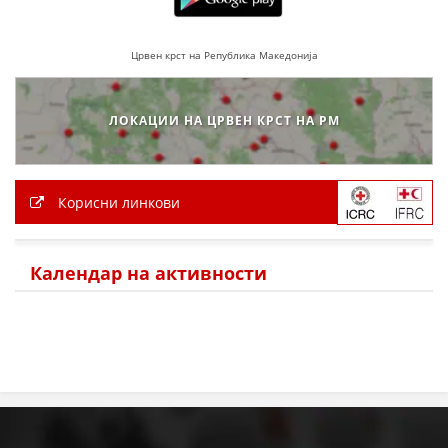
ЗНАЧЕЊЕ НА СЛУЖБАТА ЗА БАРАЊЕ
Црвен крст на Република Македонија
ФОРМУЛАРИ ЗА БАРАЊА
ЗДРАВСТВЕНО ПРЕВЕНТИВНА ДЕЈНОСТ
ЛОКАЦИИ НА ЦРВЕН КРСТ НА РМ
ПРВА ПОМОШ
КРВОДАРИТЕЛСТВО
Корисни линкови
ИНФОРМАЦИИ ЗА БОЛЕСТИ
МЕНАЏМЕНТ НА ВОЛОНТЕРИ
Календар на активности
ЗА НАС
ДЕЈСТВУВАЊЕ