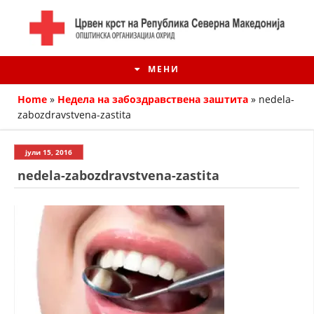
МЕНИ
Home
»
Недела на забоздравствена заштита
»
nedela-
zabozdravstvena-zastita
јули 15, 2016
nedela-zabozdravstvena-zastita
ИСТОРИЈАТ НА ЦКРМ
ИСТОРИЈАТ НА ДВИЖЕЊЕТО