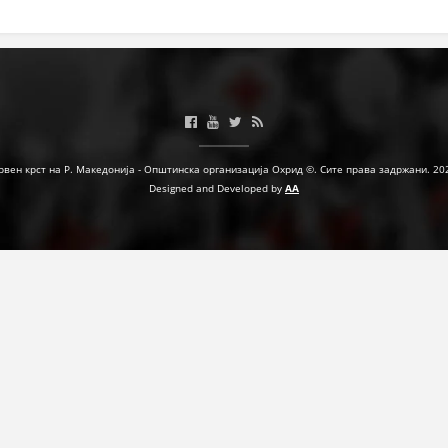
ЗНАЧЕЊЕ НА СЛУЖБАТА ЗА БАРАЊЕ
ФОРМУЛАРИ ЗА БАРАЊА
ЗДРАВСТВЕНО ПРЕВЕНТИВНА ДЕЈНОСТ
ПРВА ПОМОШ
рвен крст на Р. Македонија - Општинска организација Охрид ©. Сите права задржани. 20
КРВОДАРИТЕЛСТВО
Designed and Developed by
AA
ИНФОРМАЦИИ ЗА БОЛЕСТИ
МЕНАЏМЕНТ НА ВОЛОНТЕРИ
ЗА НАС
ДЕЈСТВУВАЊЕ