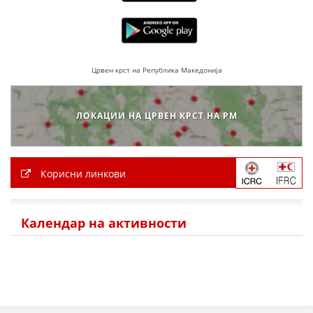
ЗНАЧЕЊЕ НА СЛУЖБАТА ЗА БАРАЊЕ
ФОРМУЛАРИ ЗА БАРАЊА
Црвен крст на Република Македонија
ЗДРАВСТВЕНО ПРЕВЕНТИВНА ДЕЈНОСТ
ПРВА ПОМОШ
ЛОКАЦИИ НА ЦРВЕН КРСТ НА РМ
КРВОДАРИТЕЛСТВО
ИНФОРМАЦИИ ЗА БОЛЕСТИ
Корисни линкови
МЕНАЏМЕНТ НА ВОЛОНТЕРИ
Календар на активности
ЗА НАС
ДЕЈСТВУВАЊЕ