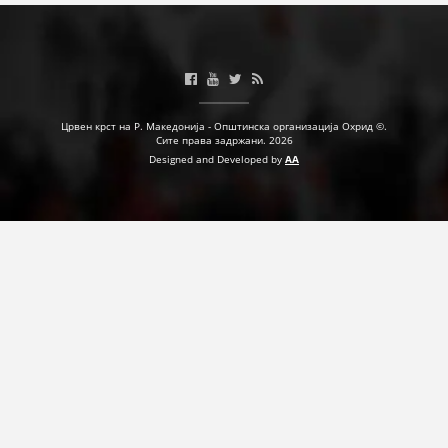
ПРИРАЧНИЦИ
СТРАТЕГИИ
Црвен крст на Р. Македонија - Општинска организација Охрид ©.
ЕДУКАТИВНО ИНФОРМАТИВНИ МАТЕРИЈАЛИ
Сите права задржани. 2026
Designed and Developed by
AA
БРОШУРИ
ПОСТЕРИ
ПРЕЗЕНТАЦИИ