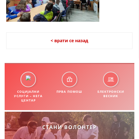
СТРУКТУРА НА ОРГАНИЗАЦИЈАТА
КОНТАКТ ИНФОРМАЦИИ
ЧЛЕНСТВО ВО ПРОФЕСИОНАЛНИ ТЕЛА
< врати се назад
ЗАКОН ЗА ЦКРМ
СТАТУТ НА ЦКРМ
СОЦИЈАЛНИ
ПРВА ПОМОШ
ЕЛЕКТРОНСКИ
УСЛУГИ – НЕГА
ВЕСНИК
ЦЕНТАР
ОРГАНИЗАЦИЈА И РАЗВОЈ
РАКОВОДЕН ОДБОР
СОБРАНИЕ
СТАНИ ВОЛОНТЕР
СТРУКТУРА И ОРГАНИЗАЦИОНА ПОСТАВЕНОСТ